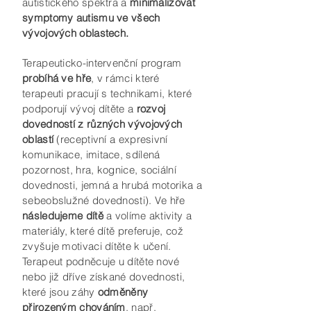
autistického spektra a
minimalizovat
symptomy autismu ve všech
vývojových oblastech.
Terapeuticko-intervenční program
probíhá ve hře
, v rámci které
terapeuti pracují s technikami, které
podporují vývoj dítěte a
rozvoj
dovedností z různých vývojových
oblastí
(receptivní a expresivní
komunikace, imitace, sdílená
pozornost, hra, kognice, sociální
dovednosti, jemná a hrubá motorika a
sebeobslužné dovednosti). Ve hře
následujeme dítě
a volíme aktivity a
materiály, které dítě preferuje, což
zvyšuje motivaci dítěte k učení.
Terapeut podněcuje u dítěte nové
nebo již dříve získané dovednosti,
které jsou záhy
odměněny
přirozeným chováním
, např.