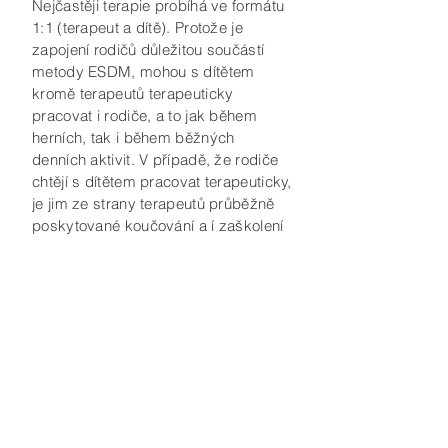
Nejčastěji terapie probíhá ve formátu
1:1 (terapeut a dítě). Protože je
zapojení rodičů důležitou součástí
metody ESDM, mohou s dítětem
kromě terapeutů terapeuticky
pracovat i rodiče, a to jak během
herních, tak i během běžných
denních aktivit. V případě, že rodiče
chtějí s dítětem pracovat terapeuticky,
je jim ze strany terapeutů průběžně
poskytované koučování a í zaškolení
v metodě ESDM.
Jak může ESDM
napomoci dětem s PAS?
Metoda ESDM vede u dětí s autismem
ke snížení projevů autismu.
Terapeutické intervence přispívají ke
zlepšení ve všech oblastech vývoje